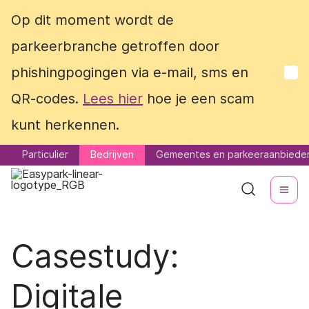
Op dit moment wordt de
Op dit moment wordt de
parkeerbranche getroffen door
parkeerbranche getroffen door
phishingpogingen via e-mail, sms en
phishingpogingen via e-mail, sms en
QR-codes.
QR-codes.
Lees hier
Lees hier
hoe je een scam
hoe je een scam
kunt herkennen.
kunt herkennen.
Particulier
Particulier
Bedrijven
Bedrijven
Gemeentes en parkeeraanbiede
Gemeentes en parkeeraanbiede
Casestudy:
Digitale