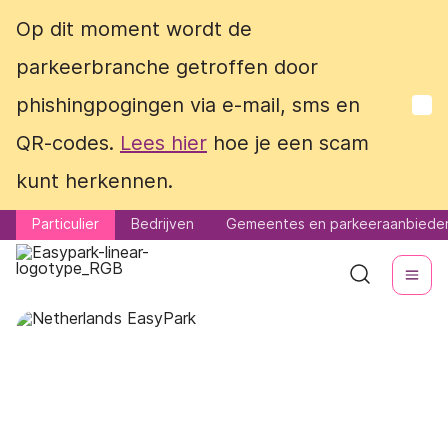
Op dit moment wordt de
Op dit moment wordt de
parkeerbranche getroffen door
parkeerbranche getroffen door
phishingpogingen via e-mail, sms en
phishingpogingen via e-mail, sms en
QR-codes.
QR-codes.
Lees hier
Lees hier
hoe je een scam
hoe je een scam
kunt herkennen.
kunt herkennen.
Particulier
Particulier
Bedrijven
Bedrijven
Gemeentes en parkeeraanbiede
Gemeentes en parkeeraanbiede