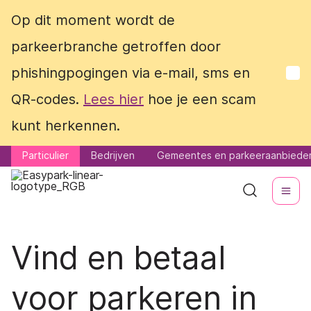
Op dit moment wordt de
Op dit moment wordt de
parkeerbranche getroffen door
parkeerbranche getroffen door
phishingpogingen via e-mail, sms en
phishingpogingen via e-mail, sms en
QR-codes.
QR-codes.
Lees hier
Lees hier
hoe je een scam
hoe je een scam
kunt herkennen.
kunt herkennen.
Particulier
Particulier
Bedrijven
Bedrijven
Gemeentes en parkeeraanbiede
Gemeentes en parkeeraanbiede
Vind en betaal
voor parkeren in