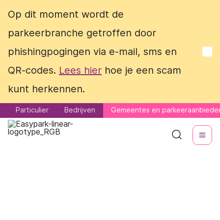
Op dit moment wordt de
Op dit moment wordt de
parkeerbranche getroffen door
parkeerbranche getroffen door
phishingpogingen via e-mail, sms en
phishingpogingen via e-mail, sms en
QR-codes.
QR-codes.
Lees hier
Lees hier
hoe je een scam
hoe je een scam
kunt herkennen.
kunt herkennen.
Particulier
Particulier
Bedrijven
Bedrijven
Gemeentes en parkeeraanbiede
Gemeentes en parkeeraanbiede