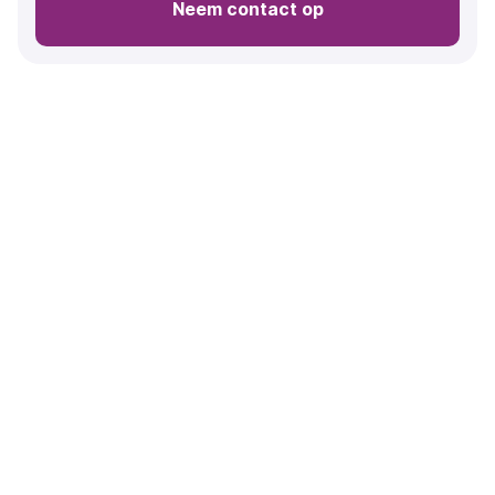
Neem contact op
Richt je tot ons Cities &
Operators-team
Laten we het gesprek aangaan. Laten we kennismaken
en ontdekken wat onze samenwerking voor jou kan
betekenen.
Naam (verplicht)
*