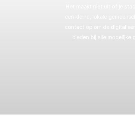
Het maakt niet uit of je st
een kleine, lokale gemeensc
contact op om de digitalise
bieden bij alle mogelijk