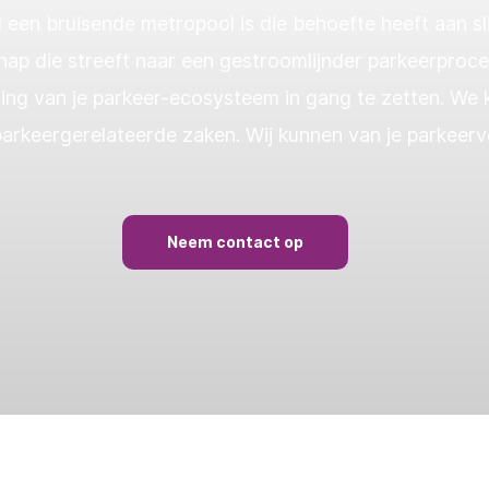
ad een bruisende metropool is die behoefte heeft aan 
hap die streeft naar een gestroomlijnder parkeerproc
ring van je parkeer-ecosysteem in gang te zetten. We
e parkeergerelateerde zaken. Wij kunnen van je parkeer
Neem contact op