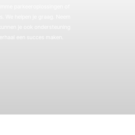
slimme parkeeroplossingen of
es. We helpen je graag. Neem
 kunnen je ook ondersteuning
verhaal een succes maken.