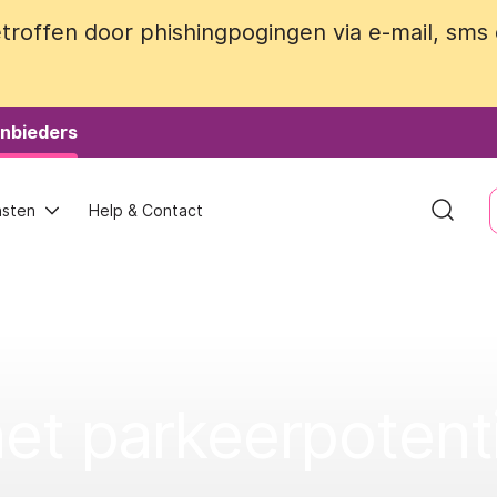
roffen door phishingpogingen via e-mail, sms
roffen door phishingpogingen via e-mail, sms
nbieders
nbieders
nsten
nsten
Help & Contact
Help & Contact
et parkeerpotentie