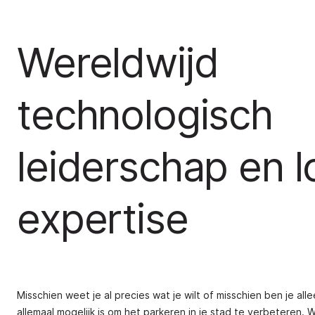
Wereldwijd
technologisch
leiderschap en l
expertise
Misschien weet je al precies wat je wilt of misschien ben je all
allemaal mogelijk is om het parkeren in je stad te verbeteren. W