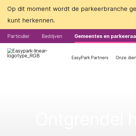
Op dit moment wordt de parkeerbranche get
Op dit moment wordt de parkeerbranche get
kunt herkennen.
kunt herkennen.
Particulier
Particulier
Bedrijven
Bedrijven
Gemeentes en parkeeraa
Gemeentes en parkeeraa
EasyPark Partners
EasyPark Partners
Onze die
Onze die
Ontgrendel h