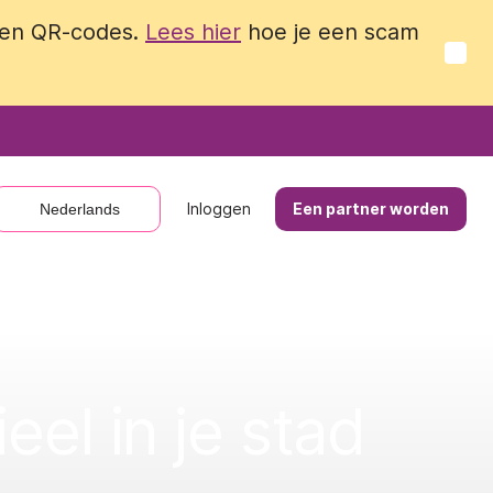
 en QR-codes.
 en QR-codes.
Lees hier
Lees hier
hoe je een scam
hoe je een scam
Inloggen
Inloggen
Een partner worden
Een partner worden
Nederlands
Nederlands
el in je stad