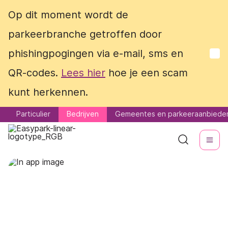
Op dit moment wordt de
Op dit moment wordt de
parkeerbranche getroffen door
parkeerbranche getroffen door
phishingpogingen via e-mail, sms en
phishingpogingen via e-mail, sms en
QR-codes.
QR-codes.
Lees hier
Lees hier
hoe je een scam
hoe je een scam
kunt herkennen.
kunt herkennen.
Particulier
Particulier
Bedrijven
Bedrijven
Gemeentes en parkeeraanbiede
Gemeentes en parkeeraanbiede